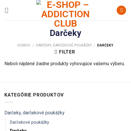
Skip
SKRYŤ
to
content
Darčeky
DOMOV
/
DARČEKY, DARČEKOVÉ POUKÁŽKY
/
DARČEKY
FILTER
Neboli nájdené žiadne produkty vyhovujúce vašemu výberu.
KATEGÓRIE PRODUKTOV
Darčeky, darčekové poukážky
Darčekové poukážky
Darčeky