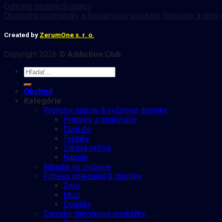
Ochrana osobných údajov
Obchodné podmienky a Reklamačný poriadok
Spôsoby a ceny 
Created by
ZerumOne s. r. o.
Copyright 2026 ©
Addiction Club
Obchod
Kategórie
Proteíny, nápoje & výživové doplnky
Proteíny a spaľovače
DuoLife
Tyčinky
Zdravá výživa
Nápoje
Náradie na cvičenie
Fitness oblečenie & doplnky
Ženy
Muži
Doplnky
Darčeky, darčekové poukážky