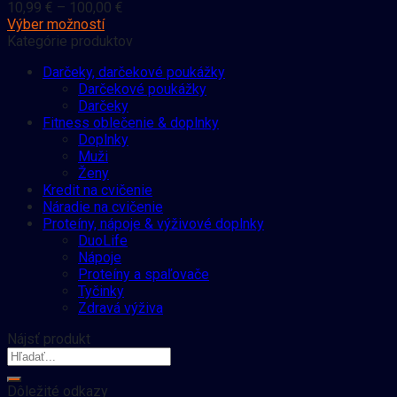
10,99
€
–
100,00
€
Výber možností
Kategórie produktov
Darčeky, darčekové poukážky
Darčekové poukážky
Darčeky
Fitness oblečenie & doplnky
Doplnky
Muži
Ženy
Kredit na cvičenie
Náradie na cvičenie
Proteíny, nápoje & výživové doplnky
DuoLife
Nápoje
Proteíny a spaľovače
Tyčinky
Zdravá výživa
Nájsť produkt
Dôležité odkazy