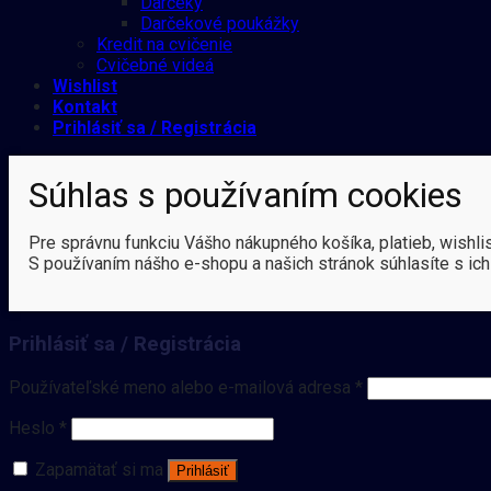
Darčeky
Darčekové poukážky
Kredit na cvičenie
Cvičebné videá
Wishlist
Kontakt
Prihlásiť sa / Registrácia
Súhlas s používaním cookies
Pre správnu funkciu Vášho nákupného košíka, platieb, wishli
S používaním nášho e-shopu a našich stránok súhlasíte s ich
Prihlásiť sa / Registrácia
Používateľské meno alebo e-mailová adresa
*
Heslo
*
Zapamätať si ma
Prihlásiť